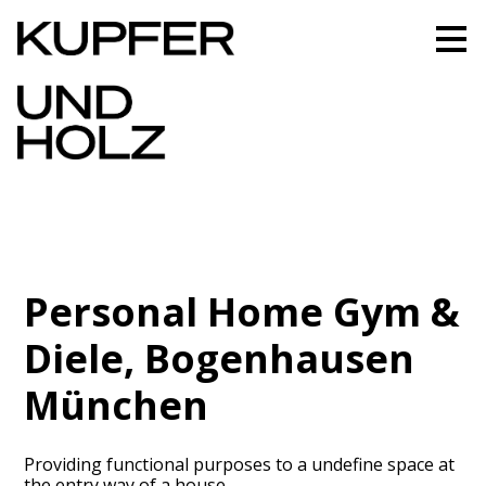
Zu
Hauptinhalten
überspringen
Personal Home Gym &
Diele, Bogenhausen
München
Providing functional purposes to a undefine space at
the entry way of a house.